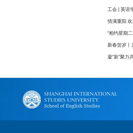
工会 | 英
情满重阳 欢
“相约星期二
新春贺岁丨
凝“新”聚