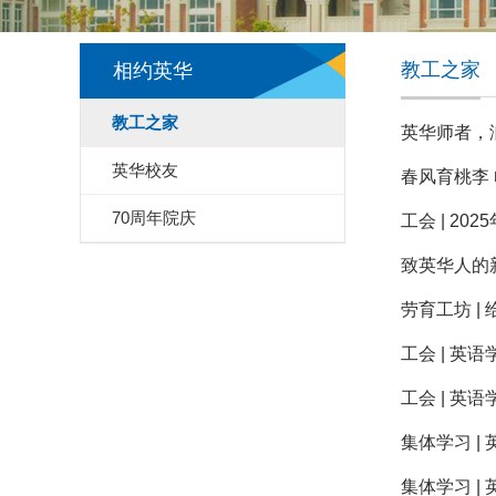
教工之家
相约英华
教工之家
英华师者，
英华校友
春风育桃李
70周年院庆
工会 | 2
致英华人的
劳育工坊 |
工会 | 
工会 | 
集体学习 
集体学习 