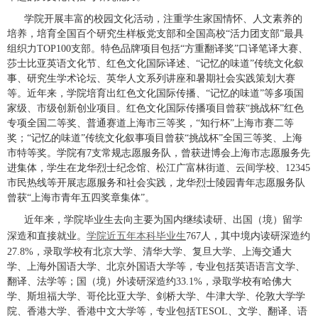
学院开展丰富的校园文化活动，注重学生家国情怀、人文素养的
培养，培育全国百个研究生样板党支部和全国高校“活力团支部”最具
组织力
TOP100
支部。特色品牌项目包括“方重翻译奖”口译笔译大赛、
莎士比亚英语文化节、红色文化国际译述、“记忆的味道”传统文化叙
事、研究生学术论坛、英华人文系列讲座和暑期社会实践策划大赛
等。近年来，学院培育出红色文化国际传播、“记忆的味道”等多项国
家级、市级创新创业项目。红色文化国际传播项目曾获“挑战杯”红色
专项全国二等奖、普通赛道上海市三等奖，“知行杯”上海市赛二等
奖；“记忆的味道”传统文化叙事项目曾获“挑战杯”全国三等奖、上海
市特等奖。学院有
7
支常规志愿服务队，曾获进博会上海市志愿服务先
进集体，学生在龙华烈士纪念馆、松江广富林街道、云间学校、
12345
市民热线等开展志愿服务和社会实践，龙华烈士陵园青年志愿服务队
曾获“上海市青年五四奖章集体”。
近年来，学院毕业生去向主要为国内继续读研、出国（境）留学
深造和直接就业。
学院近五年本科毕业生
767
人，其中境内读研深造约
27.8%
，录取学校有北京大学、清华大学、复旦大学、上海交通大
学、上海外国语大学、北京外国语大学等，专业包括英语语言文学、
翻译、法学等；国（境）外读研深造约
33.1%
，录取学校有哈佛大
学、斯坦福大学、哥伦比亚大学、剑桥大学、牛津大学、伦敦大学学
院、香港大学、香港中文大学等，专业包括
TESOL
、文学、翻译、语