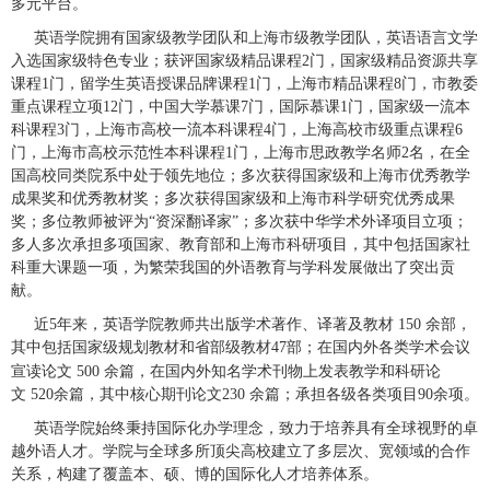
多元平台。
英语学院拥有国家级教学团队和上海市级教学团队，英语语言文学
入选国家级特色专业；获评国家级精品课程
2
门，国家级精品资源共享
课程
1
门，留学生英语授课品牌课程
1
门，上海市精品课程
8
门，市教委
重点课程立项
12
门，中国大学慕课
7
门，国际慕课
1
门，国家级一流本
科课程
3
门，上海市高校一流本科课程
4
门，上海高校市级重点课程
6
门，上海市高校示范性本科课程
1
门，上海市思政教学名师
2
名，在全
国高校同类院系中处于领先地位；多次获得国家级和上海市优秀教学
成果奖和优秀教材奖；多次获得国家级和上海市科学研究优秀成果
奖；多位教师被评为“资深翻译家”；多次获中华学术外译项目立项；
多人多次承担多项国家、教育部和上海市科研项目，其中包括国家社
科重大课题一项，为繁荣我国的外语教育与学科发展做出了突出贡
献。
近
5
年来，英语学院教师共出版学术著作、译著及教材
150
余部，
其中包括国家级规划教材和省部级教材
47
部；在国内外各类学术会议
宣读论文
500
余篇，在国内外知名学术刊物上发表教学和科研论
文
520
余篇，其中核心期刊论文
230
余篇；承担各级各类项目
90
余项。
英语学院始终秉持国际化办学理念，致力于培养具有全球视野的卓
越外语人才。学院与全球多所顶尖高校建立了多层次、宽领域的合作
关系，构建了覆盖本、硕、博的国际化人才培养体系。