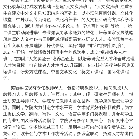
英语学院基于拔尖创新人才应从本科抓起的理念，在英语专业人
文化改革取得成效的基础上创建“人文实验班”。
“
人文实验班
”
注重学
生在建立中外文史哲知识结构的基础上，以小班深度研讨课、立体化
课堂、中外联动等为特色，强化培养学生的人文社科研究方法和学术
研究能力，通过
“
新苗本科生学术论坛
”
和
“
学术写作大赛
”
等第一、第
二课堂联动促进学生专业知识向学术能力的转化，培养国家发展战略
所急需的人文社科与国别区域领域高端专业研究人才。实验班每年在
新生入学后开展选拔，择优录取，实行
“
导师制
”
和
“
旋转门制度
”
。
2024
年开始，学院招收外国语中学的保送生，成立“卓越拔尖人才
班”，在前期“人文实验班”培养基础上，以培养研究型人才和全球治理
人才为目标，打造拔尖人才培养
2.0
升级版。专业核心课程包括原典阅
读课程、研究方法课程、中国文学文化（英文）课程、国际化课程
等。
英语学院现有专任教师
66
人，包括特聘教授
1
人，顾问教授
1
人，
教授
21
人，副教授
19
人，讲师
24
人；其中，硕士研究生导师
46
人，博
士研究生导师
17
人。学院专任教师均曾在世界一流学府深造或访学交
流。同时，学院大力引进学术水平高、学术背景好的外籍教师，为学
生提供文学、翻译、写作、文化、语言学等多门类课程，并参与学生
的专业社团及课外活动指导。学院设有多个研究中心，各研究中心常
设学术论坛、学术沙龙及工作坊，定期举办海内外知名学者讲座、沙
龙研讨、读书会与学术工作坊等活动，多课堂联动，搭建人才培养的