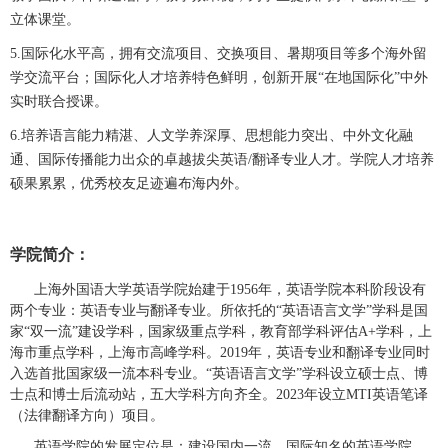
立体课堂。
5.国际化水平高，拥有交流项目、交换项目、暑期项目等多个海外留
学交流平台；国际化人才培养特色鲜明，创新开展“在地国际化”中外
实时联合授课。
6.培养语言能力精湛、人文学养深厚、思想能力突出、中外文化融
通、国际传播能力出众的卓越拔尖英语/翻译专业人才。学院人才培养
硕果累累，优秀校友足迹遍布海内外。
学院简介：
上海外国语大学英语学院始建于
1956
年，英语学院本科阶段设有
两个专业：英语专业与翻译专业。所依托的“英语语言文学”学科是国
家“双一流”建设学科，国家级重点学科，教育部学科评估
A+
学科，上
海市重点学科，上海市高峰学科。
2019
年，英语专业和翻译专业同时
入选首批国家级一流本科专业。“英语语言文学”学科设立硕士点、博
士点和博士后流动站，五大学科方向齐全。
2023
年设立
MTI
英语笔译
（法律翻译方向）项目。
英语学院的发展定位是：建设国内一流、国际知名的英语学院，