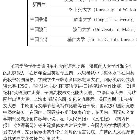
新西兰
怀卡托大学（
University of Waikato
中国香港
岭南大学（
Lingnan University
）
中国澳门
澳门大学（
University of Macau
）
中国台湾
辅仁大学（
Fu Jen Catholic University
英语学院
学生普遍
具有扎实的语言功底、深厚的人文学养和突出
的思辨能力，在历年全国英语专业四、八级考试中，整体水平在同类
高校中名列前茅。学院学生在韩素音国际翻译大赛、国际英语公共演
讲比赛
(IPSC)
、
“外研社·国才杯”英语演讲
/
口译
/
笔译
/
写作比赛、“
21
世
纪杯”英语演讲比赛、全国高校跨文化能力大赛、中华口译大赛、海峡
两岸口译大赛、上海市“话说东西”文化交流展示、美国奥斯汀协会征
文大赛、中欧国际文学节创意写作比赛等省部级、国家级和国际竞赛
中屡次获奖，在国内、国际核心期刊发表论文，在国内、国际知名文
学期刊发表原创诗歌
与小说
，在《人民日报》《文汇报》《南方日
报》《澎湃新闻》等主流媒体发表时评文章，在国内外学术研讨会上
发表观点，充分展示
出英华学子深厚的语言功底、广博的人文视野和
卓越的跨文化传播与研究能力
。