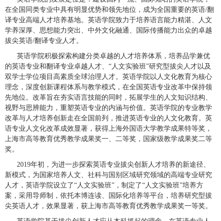
在全国同类专业中具有明显优势和领先地位，成为全国重要的英语
/
翻
译专业高端人才培养基地。英语学院致力于培养语言能力精湛、人文
学养深厚、思想能力突出、中外文化融通、国际传播能力出众的卓越
拔尖英语
/
翻译专业人才。
英语学院积极探索构建分类卓越的人才培养体系，培养品学兼优
的英语专业和翻译专业卓越人才、“人文实验班”研究型拔尖人才以及
双学士学位项目高素质全球治理人才。英语学院以人文化教育为核心
理念，深度创新课程体系与教学模式，在全国英语专业改革中保持领
先地位。改革旨在夯实语言技能的同时，拓展学生的人文知识结构、
视野与思辨能力，重
塑
英语专业的内涵与
价值
。
英语学院的专业教学
改革与人才培养创新走在全国前列，推进英语专业的人文化教育。英
语专业人文化改革成效显著，获得上海外国语大学教学成果特等奖，
上海市高等教育优秀教学成果奖一、二等奖，国家级教学成果奖二等
奖。
2019
年初，为进一步探索英语专业拔尖创新人才培养的新途径、
新模式，为国家培养人文、社科与国别区域研究领域的高端专业研究
人才，英语学院设立了
“人文实验班”，制定了“人文实验班”培养方
案，采用导师制，依托本博连读、国际化培养等平台，培养研究型拔
尖英语人才，效果显著，获上海市高等教育优秀教学成果奖一等奖。