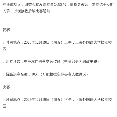
注册成功后，组委会将发送赛事
群号，请指导教师、复赛选手及时
QQ
入群，以便接收后续比赛通知
复赛
时间地点：
年
月
日（周五）上午，上海外国语大学松江校
l
2025
12
19
区
比赛形式：中英双向
段落
交替传译
（中英部分为思政主题）
l
晋级决赛名额：
人
（可能根据实际参赛人数微调）
l
10
决赛
时间地点：
年
月
日（周五）下午，上海外国语大学松江校
l
2025
12
19
区