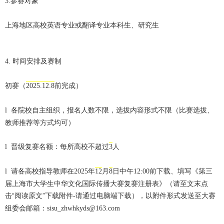
参赛对象
3.
上海地区高校英语专业或翻译专业本科生、研究生
时间安排及赛制
4.
初
赛
（
前完成）
2025.12.8
各院校自主组织，报名人数不限，选拔内容形式不限
（比赛选拔、
l
教师推荐等方式均可）
晋级复赛名额：每所高校
不超过
人
l
3
请各高校指导教师在
年
月
日中午
前下载、填写《第三
l
2025
12
8
12:00
届上海市大学生中华文化国际传播大赛复赛注册表》（请至文末点
击“阅读原文”下载附件
请通过电脑
端下载），以附件形式发送至大赛
-
组委会邮箱：
sisu_zhwhkyds@163.com