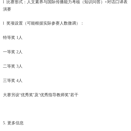
比赛形式：
人文素养与国际传播能力考核（知识问答）
对话口译表
l
+
演赛
奖项设置
（可能根据实际参赛人数微调）
：
l
特等奖
人
1
一等奖
人
2
二等奖
人
3
三等奖
人
4
大赛另设“优秀奖”及“优秀指导教师奖”若干
更多信息
5.